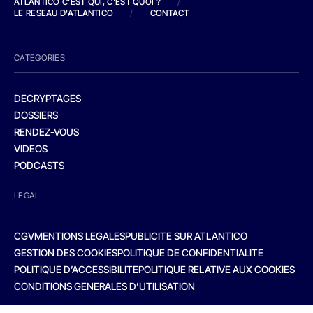
ATLANTICO C'EST QUI, C'EST QUOI ?
/
LE RESEAU D'ATLANTICO
/
CONTACT
CATEGORIES
DECRYPTAGES
DOSSIERS
RENDEZ-VOUS
VIDEOS
PODCASTS
LEGAL
CGV
MENTIONS LEGALES
PUBLICITE SUR ATLANTICO
GESTION DES COOKIES
POLITIQUE DE CONFIDENTIALITE
POLITIQUE D’ACCESSIBILITE
POLITIQUE RELATIVE AUX COOKIES
CONDITIONS GENERALES D’UTILISATION