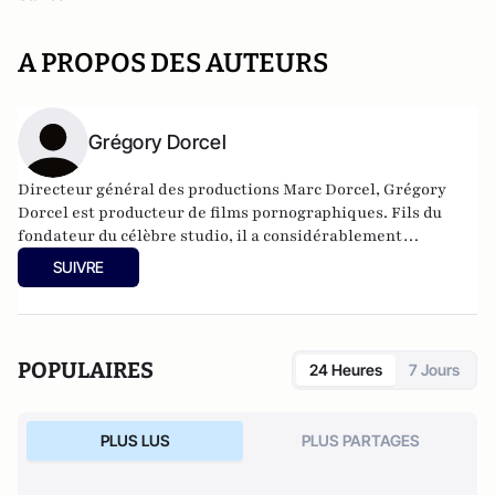
A PROPOS DES AUTEURS
Grégory Dorcel
Directeur général des productions Marc Dorcel, Grégory
Dorcel est producteur de films pornographiques. Fils du
fondateur du célèbre studio, il a considérablement
développé l'entreprise autour d'internet et des produits
SUIVRE
dérivés.
POPULAIRES
24 Heures
7 Jours
PLUS LUS
PLUS PARTAGES