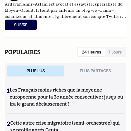
Ardavan Amir-Aslani est avocat et essayiste, spécialiste du
Moyen-Orient. Il tient par ailleurs un blog
www.amir-
aslani.com
, et alimente régulièrement son compte Twitter:
@a_amir_aslani.
SUIVRE
POPULAIRES
24 Heures
7 Jours
PLUS LUS
PLUS PARTAGES
1
Les Français moins riches que la moyenne
européenne pour la 3e année consécutive : jusqu'où
ira le grand déclassement ?
2
Cette autre crise migratoire (semi-orchestrée) qui
se profile après Ceuta