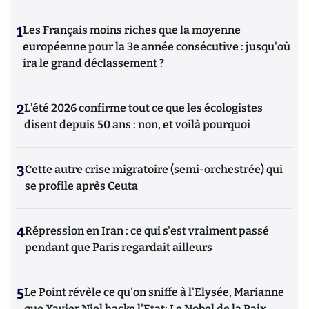
1
Les Français moins riches que la moyenne
européenne pour la 3e année consécutive : jusqu'où
ira le grand déclassement ?
2
L’été 2026 confirme tout ce que les écologistes
disent depuis 50 ans : non, et voilà pourquoi
3
Cette autre crise migratoire (semi-orchestrée) qui
se profile après Ceuta
4
Répression en Iran : ce qui s'est vraiment passé
pendant que Paris regardait ailleurs
5
Le Point révèle ce qu'on sniffe à l'Elysée, Marianne
que Xavier Niel hacke l'Etat; Le Nobel de la Paix