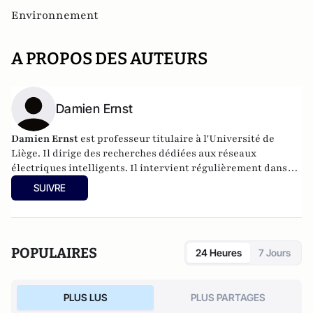
Environnement
A PROPOS DES AUTEURS
Damien Ernst
Damien Ernst
est professeur titulaire à l'Université de
Liège. Il dirige des recherches dédiées aux réseaux
électriques intelligents. Il intervient régulièrement dans
les médias sur les sujets liés à l'énergie.
SUIVRE
POPULAIRES
24 Heures
7 Jours
PLUS LUS
PLUS PARTAGES