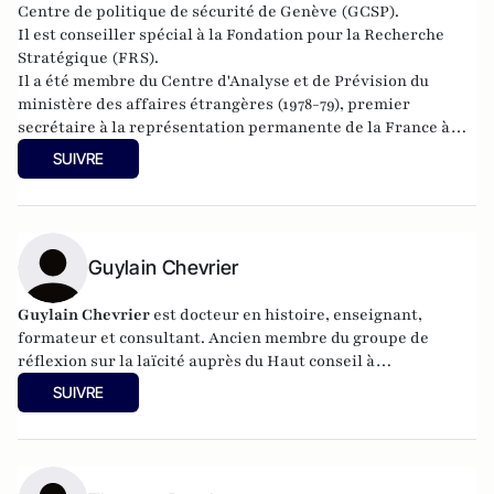
Centre de politique de sécurité de Genève (GCSP).
Il est conseiller spécial à la Fondation pour la Recherche
Stratégique (FRS).
Il a été membre du Centre d'Analyse et de Prévision du
ministère des affaires étrangères (1978-79), premier
secrétaire à la représentation permanente de la France à
l’ONU (1979-1981.
SUIVRE
Guylain Chevrier
Guylain Chevrier
est docteur en histoire, enseignant,
formateur et consultant. Ancien membre du groupe de
réflexion sur la laïcité auprès du Haut conseil à
l’intégration. Dernier ouvrage :
Laïcité, émancipation et
SUIVRE
travail social,
L’Harmattan, sous la direction de Guylain
Chevrier, juillet 2017, 270 pages.