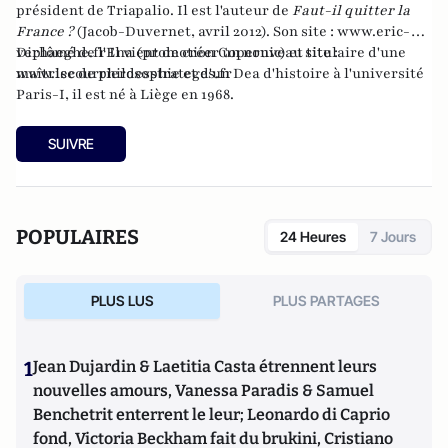
président de
Triapalio
. Il est l'auteur de
Faut-il quitter la
France ?
(Jacob-Duvernet, avril 2012). Son site :
www.eric-
verhaeghe.fr
Diplômé de l'Ena (promotion Copernic) et titulaire d'une
Il vient de créer un nouveau site :
www.lecourrierdesstrateges.fr
maîtrise de philosophie et d'un Dea d'histoire à l'université
Paris-I, il est né à Liège en 1968.
SUIVRE
POPULAIRES
24 Heures
7 Jours
PLUS LUS
PLUS PARTAGES
1
Jean Dujardin & Laetitia Casta étrennent leurs
nouvelles amours, Vanessa Paradis & Samuel
Benchetrit enterrent le leur; Leonardo di Caprio
fond, Victoria Beckham fait du brukini, Cristiano