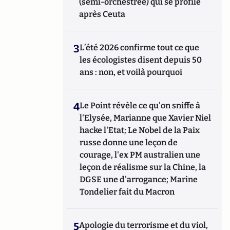
(semi-orchestrée) qui se profile
après Ceuta
3
L’été 2026 confirme tout ce que
les écologistes disent depuis 50
ans : non, et voilà pourquoi
4
Le Point révèle ce qu'on sniffe à
l'Elysée, Marianne que Xavier Niel
hacke l'Etat; Le Nobel de la Paix
russe donne une leçon de
courage, l'ex PM australien une
leçon de réalisme sur la Chine, la
DGSE une d'arrogance; Marine
Tondelier fait du Macron
5
Apologie du terrorisme et du viol,