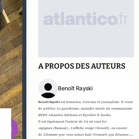
A PROPOS DES AUTEURS
Benoît Rayski
Benoît Rayski
est historien, écrivain et journaliste. Il vient
de publier
Le gauchisme, maladie sénile du communisme
avec
Atlantico Editions et Eyrolles E-books.
Il est également l'auteur de
Là où vont les
cigognes
(Ramsay),
L'affiche rouge
(Denoël), ou encore
de
L'homme que vous aimez haïr
(Grasset)
qui dénonce l'