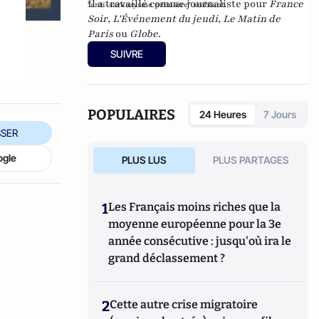
Il a travaillé comme journaliste pour
France
"anti-sarkozysme primaire" ambiant.
Soir
,
L'Événement du jeudi
,
Le Matin de
Paris
ou
Globe
.
SUIVRE
POPULAIRES
24 Heures
7 Jours
SER
ogle
PLUS LUS
PLUS PARTAGES
1
Les Français moins riches que la
moyenne européenne pour la 3e
année consécutive : jusqu'où ira le
grand déclassement ?
2
Cette autre crise migratoire