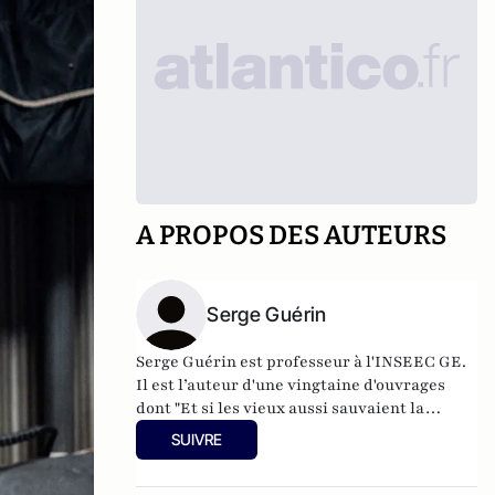
A PROPOS DES AUTEURS
Serge Guérin
Serge Guérin est professeur à l'INSEEC GE.
Il est l’auteur d'une vingtaine d'ouvrages
dont "Et si les vieux aussi sauvaient la
planète ?" (Michalon, 2024),
La nouvelle
SUIVRE
société des seniors
(Michalon 2011),
La
solidarité ça existe... et en plus ça rapporte !