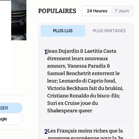
(Michalon, 2013) et
Silver Génération. 10
idées fausses à combattre sur les seniors
POPULAIRES
24 Heures
7 Jours
(Michalon, 2015). Il vient de publier
La
guerre des générations aura-t-elle lieu?
(Calmann-Levy, 2017).
PLUS LUS
PLUS PARTAGES
1
Jean Dujardin & Laetitia Casta
étrennent leurs nouveaux
amours, Vanessa Paradis &
Samuel Benchetrit enterrent le
leur; Leonardo di Caprio fond,
Victoria Beckham fait du brukini,
Cristiano Ronaldo du bisco-fils;
Suri ex Cruise joue du
SER
Shakespeare queer
ogle
2
Les Français moins riches que la
moyenne européenne pour la 3e