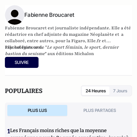
Fabienne Broucaret
Fabienne Broucaret est journaliste indépendante. Elle a été
rédactrice en chef adjointe du magazine Néoplanète et a
collaboré, entre autres, pour la Figaro, Elle.fr et
Psychologies.com.
Elle est l'auteur de "
Le sport féminin, le sport, dernier
bastion du sexisme
" aux éditions Michalon
SUIVRE
POPULAIRES
24 Heures
7 Jours
PLUS LUS
PLUS PARTAGES
1
Les Français moins riches que la moyenne