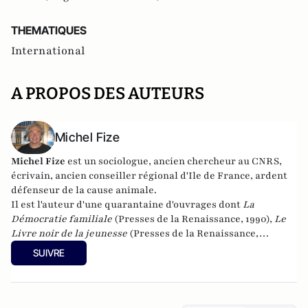
THEMATIQUES
International
A PROPOS DES AUTEURS
Michel Fize
Michel Fize
est un sociologue, ancien chercheur au CNRS,
écrivain, ancien conseiller régional d'Ile de France, ardent
défenseur de la cause animale.
Il est l'auteur d'une quarantaine d'ouvrages dont
La
Démocratie familiale
(Presses de la Renaissance, 1990),
Le
Livre noir de la jeunesse
(Presses de la Renaissance,
2007),
L'Individualisme démocratique
(L'Oeuvre,
SUIVRE
2010),
Jeunesses à l'abandon
(Mimésis, 2016),
La Crise morale
de la France et des Français
(Mimésis, 2017). Son dernier
livre :
De l'abîme à l'espoir
(Mimésis, 2021)