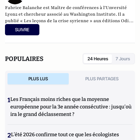
Fabrice Balanche est Maître de conférences à l'Unversité
Lyon2 et chercheur associé au Washington Institute. Il a
publié « Les leçons de la crise syrienne » aux éditions Odile
Jacob, 2024, pour lequel il a obtenu le prix de Géopolitique
SUIVRE
2024 de la part du ministère de la Défense.
POPULAIRES
24 Heures
7 Jours
PLUS LUS
PLUS PARTAGES
1
Les Français moins riches que la moyenne
européenne pour la 3e année consécutive : jusqu'où
ira le grand déclassement ?
2
L’été 2026 confirme tout ce que les écologistes