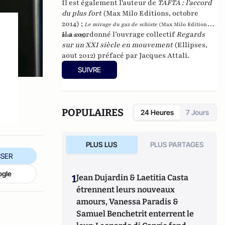
Il est également l'auteur de
TAFTA : l'accord
du plus fort
(Max Milo Editions, octobre
2014) ;
Le mirage du gaz de schiste
(Max Milo Editions,
Il a coordonné l’ouvrage collectif
Regards
mai 2013).
sur un XXI siècle en mouvement
(Ellipses,
aout 2012) préfacé par Jacques Attali.
SUIVRE
POPULAIRES
24 Heures
7 Jours
PLUS LUS
PLUS PARTAGES
SER
ogle
1
Jean Dujardin & Laetitia Casta
étrennent leurs nouveaux
amours, Vanessa Paradis &
Samuel Benchetrit enterrent le