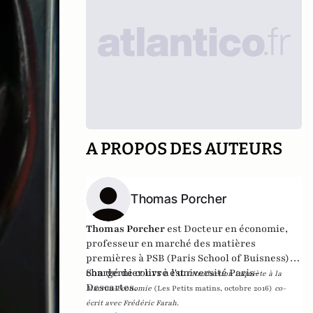
A PROPOS DES AUTEURS
Thomas Porcher
Thomas Porcher
est Docteur en économie,
professeur en marché des matières
premières à PSB (Paris School of Buisness) et
chargé de cours à l'université Paris-
Son dernier livre est
Introduction inquiète à la
Descartes.
Macron-économie
(Les Petits matins, octobre 2016)
co-
écrit avec Frédéric Farah.