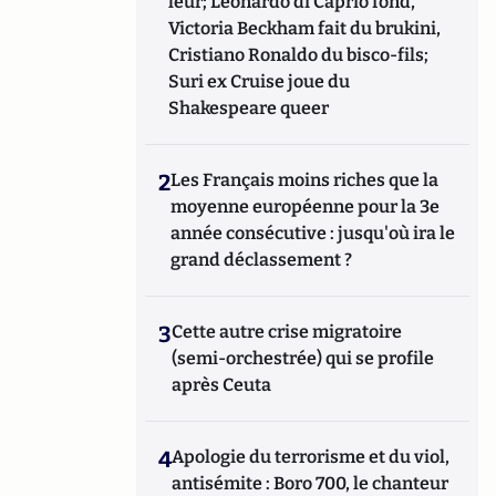
leur; Leonardo di Caprio fond,
Victoria Beckham fait du brukini,
Cristiano Ronaldo du bisco-fils;
Suri ex Cruise joue du
Shakespeare queer
2
Les Français moins riches que la
moyenne européenne pour la 3e
année consécutive : jusqu'où ira le
grand déclassement ?
3
Cette autre crise migratoire
(semi-orchestrée) qui se profile
après Ceuta
4
Apologie du terrorisme et du viol,
antisémite : Boro 700, le chanteur