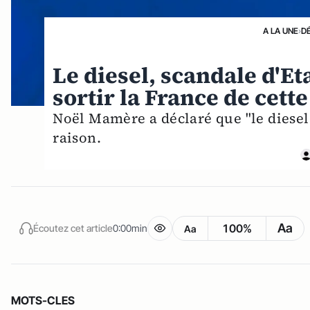
A LA UNE
›
D
Le diesel, scandale d'E
sortir la France de cett
Noël Mamère a déclaré que "le diesel 
raison.
Aa
100%
Écoutez cet article
0:00min
Aa
MOTS-CLES