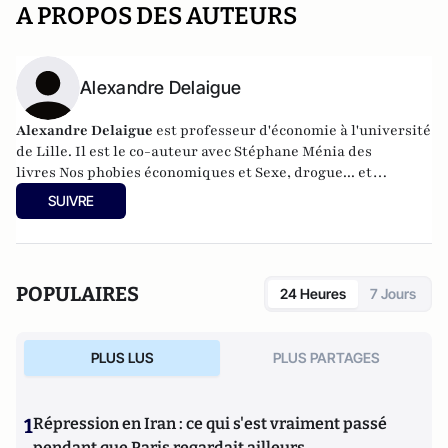
A PROPOS DES AUTEURS
Alexandre Delaigue
Alexandre Delaigue
est
professeur d'
économie
à l'université
de Lille. Il est le co-auteur avec Stéphane Ménia des
livres
Nos phobies économiques
et
Sexe, drogue... et
économie : pas de sujet tabou pour les économistes
(parus
SUIVRE
chez Pearson). Son site :
econoclaste.net
POPULAIRES
24 Heures
7 Jours
PLUS LUS
PLUS PARTAGES
1
Répression en Iran : ce qui s'est vraiment passé
pendant que Paris regardait ailleurs