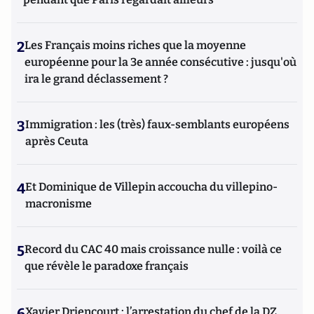
2
Les Français moins riches que la moyenne
européenne pour la 3e année consécutive : jusqu'où
ira le grand déclassement ?
3
Immigration : les (très) faux-semblants européens
après Ceuta
4
Et Dominique de Villepin accoucha du villepino-
macronisme
5
Record du CAC 40 mais croissance nulle : voilà ce
que révèle le paradoxe français
6
Xavier Driencourt : l’arrestation du chef de la DZ