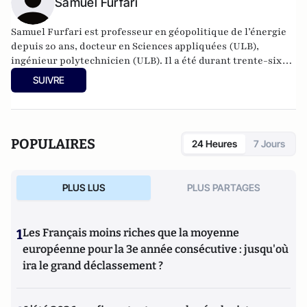
Samuel Furfari
Samuel Furfari est professeur en géopolitique de l’énergie
depuis 20 ans, docteur en Sciences appliquées (ULB),
ingénieur polytechnicien (ULB). Il a été durant trente-six
ans haut fonctionnaire à la Direction générale de l'énergie
SUIVRE
de la Commission européenne. Auteur de 18 livres.
POPULAIRES
24 Heures
7 Jours
PLUS LUS
PLUS PARTAGES
1
Les Français moins riches que la moyenne
européenne pour la 3e année consécutive : jusqu'où
ira le grand déclassement ?