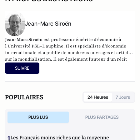
Jean-Marc Siroën
Jean-Marc Siroën
est professeur émérite d'économie à
l'Université PSL-Dauphine. Il est spécialiste d’économie
internationale et a publié de nombreux ouvrages et articles
sur la mondialisation. Il est également l'auteur d'un récit
romancé (en trois tomes) autour de l'économiste J.M. Keynes
SUIVRE
: "Mr Keynes et les extravagants". Site :
www.jean-
marcsiroen.dauphine.
fr
POPULAIRES
24 Heures
7 Jours
PLUS LUS
PLUS PARTAGES
1
Les Français moins riches que la moyenne