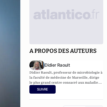
A PROPOS DES AUTEURS
Didier Raoult
Didier Raoult, professeur de microbiologie à
la faculté de médecine de Marseille, dirige
le plus grand centre consacré aux maladies
infectieuses, l'IHU Méditerranée Infection.
SUIVRE
Le professeur Raoult est un des
microbiologistes les plus cités en Europe et
figure dans le classement des chercheurs les