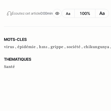
Aa
100%
Écoutez cet article
0:00min
Aa
MOTS-CLES
virus ,
épidémie ,
h1n1 ,
grippe ,
société ,
chikungunya 
THEMATIQUES
Santé