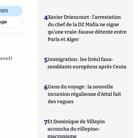
SER
4
Xavier Driencourt : l’arrestation
ogle
du chef de la DZ Mafia ne signe
qu’une vraie-fausse détente entre
Paris et Alger
aoult
5
Immigration : les (très) faux-
semblants européens après Ceuta
6
Gens du voyage : la nouvelle
incursion régalienne d'Attal fait
des vagues
7
Et Dominique de Villepin
accoucha du villepino-
macronisme