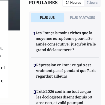
plus cités. Avec son équipe à Marseille, il a
POPULAIRES
24 Heures
7 Jours
décrit des virus complexes, et il a été lauréat
du grand prix de l'Inserm 2010. Connu pour
sa posture anti-traditionnelle, il a acquis la
PLUS LUS
PLUS PARTAGES
notoriété des médias internationaux en
2020, lorsque lui et son équipe ont affirmé
avoir trouvé un remède contre la Covid-19
1
Les Français moins riches que la
avec son traitement à base
moyenne européenne pour la 3e
d’hydroxychloroquine notamment.
année consécutive : jusqu'où ira le
la
grand déclassement ?
,
2
Répression en Iran : ce qui s'est
 et
vraiment passé pendant que Paris
regardait ailleurs
le
3
L’été 2026 confirme tout ce que
les écologistes disent depuis 50
ans : non, et voilà pourquoi