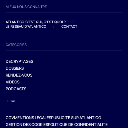
MIEUX NOUS CONNAITRE
ATLANTICO C'EST QUI, C'EST QUOI ?
/
LE RESEAU D'ATLANTICO
/
CONTACT
CATEGORIES
DECRYPTAGES
DOSSIERS
RENDEZ-VOUS
VIDEOS
PODCASTS
LEGAL
CGV
MENTIONS LEGALES
PUBLICITE SUR ATLANTICO
GESTION DES COOKIES
POLITIQUE DE CONFIDENTIALITE