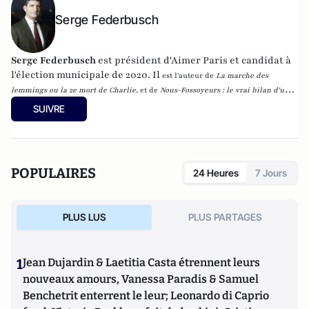
Serge Federbusch
Serge Federbusch
est président d'Aimer Paris et candidat à
l'élection municipale de 2020. Il
est l'auteur de
La marche des
lemmings ou la 2e mort de Charlie
, et de
Nous-Fossoyeurs : le vrai bilan d'un
fatal quinquennat
, chez Plon.
SUIVRE
POPULAIRES
24 Heures
7 Jours
PLUS LUS
PLUS PARTAGES
1
Jean Dujardin & Laetitia Casta étrennent leurs
nouveaux amours, Vanessa Paradis & Samuel
Benchetrit enterrent le leur; Leonardo di Caprio