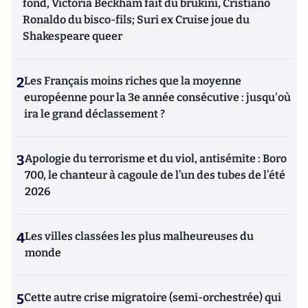
fond, Victoria Beckham fait du brukini, Cristiano
Ronaldo du bisco-fils; Suri ex Cruise joue du
Shakespeare queer
2
Les Français moins riches que la moyenne
européenne pour la 3e année consécutive : jusqu'où
ira le grand déclassement ?
3
Apologie du terrorisme et du viol, antisémite : Boro
700, le chanteur à cagoule de l’un des tubes de l’été
2026
4
Les villes classées les plus malheureuses du
monde
5
Cette autre crise migratoire (semi-orchestrée) qui