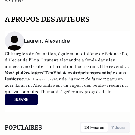
Science
A PROPOS DES AUTEURS
Laurent Alexandre
Chirurgien de formation, également diplômé de Science Po,
d'Hec et de l'Ena,
Laurent Alexandre
a fondé dans les
années 1990 le site d’information
Doctissimo
. Il le revend en
2008 et développe
Vous pouvez suivre Laurent Alexandre sur son compe
DNA Vision
, entreprise spécialisée dans
le séquençage ADN. Auteur de
Twitter :
La mort de la mort
paru en
@dr_l_alexandre
2011, Laurent Alexandre est un expert des bouleversements
que va connaître l'humanité grâce aux progrès de la
biotechnologie.
SUIVRE
POPULAIRES
24 Heures
7 Jours