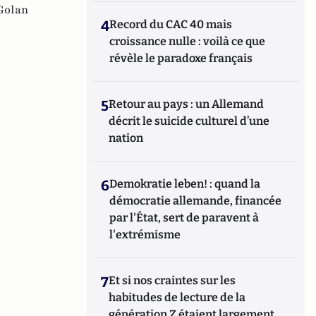
Golan
4
Record du CAC 40 mais
croissance nulle : voilà ce que
révèle le paradoxe français
5
Retour au pays : un Allemand
décrit le suicide culturel d’une
nation
6
Demokratie leben! : quand la
démocratie allemande, financée
par l'État, sert de paravent à
l'extrémisme
7
Et si nos craintes sur les
habitudes de lecture de la
génération Z étaient largement