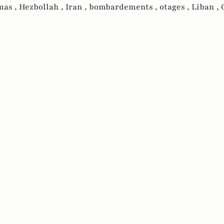
as ,
Hezbollah ,
Iran ,
bombardements ,
otages ,
Liban ,