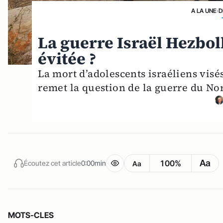
A LA UNE
›
D
La guerre Israël Hezbol
évitée ?
La mort d’adolescents israéliens visé
remet la question de la guerre du No
Aa
100%
Écoutez cet article
0:00min
Aa
MOTS-CLES