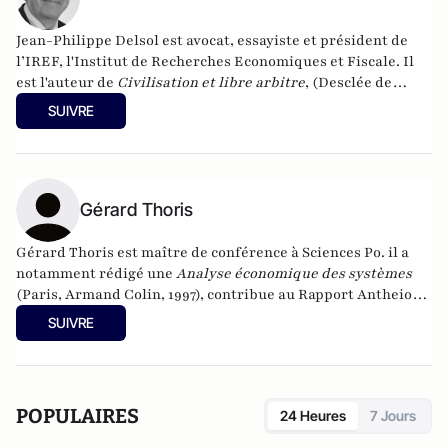
Jean-Philippe Delsol est avocat, essayiste et président de
l’IREF, l'Institut de Recherches Economiques et Fiscale. Il
est l'auteur de
Civilisation et libre arbitre
, (Desclée de
Brouwer, 2022).
SUIVRE
Gérard Thoris
Gérard Thoris est maître de conférence à Sciences Po. il a
notamment rédigé une
Analyse économique des systèmes
(Paris, Armand Colin, 1997), contribue au Rapport Antheios
et publie régulièrement des articles en matière de politique
SUIVRE
économique et sociale (
Sociétal
,
Revue française des
finances publiques
…).
POPULAIRES
24 Heures
7 Jours