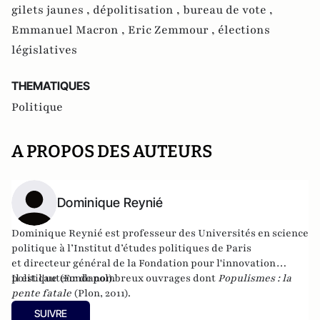
gilets jaunes ,
dépolitisation ,
bureau de vote ,
Emmanuel Macron ,
Eric Zemmour ,
élections
législatives
THEMATIQUES
Politique
A PROPOS DES AUTEURS
Dominique Reynié
Dominique Reynié est professeur des Universités en science
politique à l’Institut d’études politiques de Paris
et directeur général de la Fondation pour l'innovation
politique (
Il est l'auteur de nombreux ouvrages dont
Fondapol
).
Populismes : la
pente fatale
(Plon, 2011).
SUIVRE