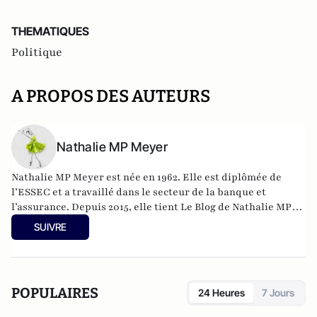
THEMATIQUES
Politique
A PROPOS DES AUTEURS
Nathalie MP Meyer
Nathalie MP Meyer est née en 1962. Elle est diplômée de
l’ESSEC et a travaillé dans le secteur de la banque et
l’assurance. Depuis 2015, elle tient Le Blog de Nathalie MP
avec l’objectif de faire connaître le libéralisme et
SUIVRE
d’expliquer en quoi il constituerait une réponse adaptée aux
problèmes actuels de la France aussi bien sur le plan des
libertés individuelles que sur celui de la prospérité
économique générale.
POPULAIRES
24 Heures
7 Jours
https://leblogdenathaliemp.com/