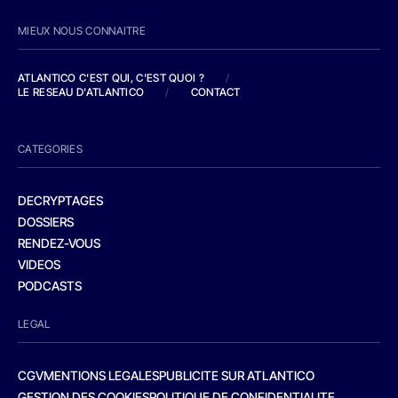
MIEUX NOUS CONNAITRE
ATLANTICO C'EST QUI, C'EST QUOI ?
/
LE RESEAU D'ATLANTICO
/
CONTACT
CATEGORIES
DECRYPTAGES
DOSSIERS
RENDEZ-VOUS
VIDEOS
PODCASTS
LEGAL
CGV
MENTIONS LEGALES
PUBLICITE SUR ATLANTICO
GESTION DES COOKIES
POLITIQUE DE CONFIDENTIALITE