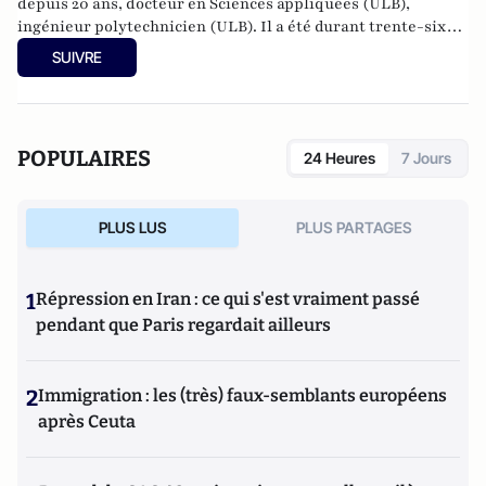
depuis 20 ans, docteur en Sciences appliquées (ULB),
ingénieur polytechnicien (ULB). Il a été durant trente-six
ans haut fonctionnaire à la Direction générale de l'énergie
SUIVRE
de la Commission européenne. Auteur de 18 livres.
POPULAIRES
24 Heures
7 Jours
PLUS LUS
PLUS PARTAGES
1
Répression en Iran : ce qui s'est vraiment passé
pendant que Paris regardait ailleurs
2
Immigration : les (très) faux-semblants européens
après Ceuta