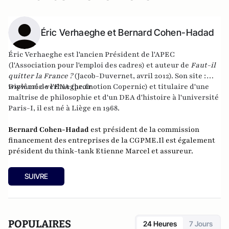
Éric Verhaeghe et Bernard Cohen-Hadad
Éric Verhaeghe est l'ancien Président de l'APEC
(l'Association pour l'emploi des cadres) et auteur de
Faut-il
quitter la France ?
(Jacob-Duvernet, avril 2012). Son site :
www.eric-verhaeghe.fr
Diplômé de l'ENA (promotion Copernic) et titulaire d'une
maîtrise de philosophie et d'un DEA d'histoire à l'université
Paris-I, il est né à Liège en 1968.
Bernard Cohen-Hadad
est
président de la commission
financement des entreprises de la CGPME.
Il est également
président du think-tank Etienne Marcel et assureur.
SUIVRE
POPULAIRES
24 Heures
7 Jours