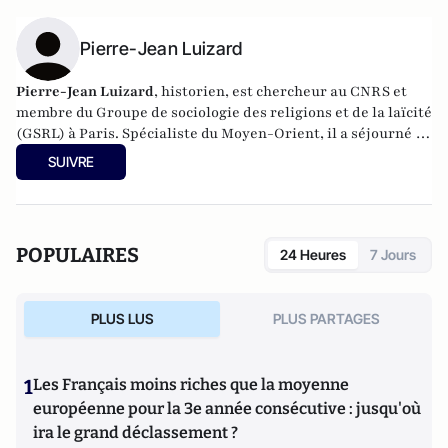
Pierre-Jean Luizard
Pierre-Jean Luizard
, historien, est chercheur au CNRS et
membre du Groupe de sociologie des religions et de la laïcité
(GSRL) à Paris. Spécialiste du Moyen-Orient, il a séjourné en
Irak, au Liban, en Syrie, dans le Golfe et en Egypte. Il est
SUIVRE
l’auteur de plusieurs ouvrages, dont
La Formation de l’Irak
contemporain
(CNRS Éditions, 2002) ;
La Question irakienne
(Fayard, 2002 ; nouvelle édition augmentée 2004) ;
La Vie de
l’ayatollah Mahdî al-Khâlisî par son fils
(La Martinière,
POPULAIRES
24 Heures
7 Jours
2005) ;
Le piège Daech
(Ed. La découverte, 2015).
PLUS LUS
PLUS PARTAGES
1
Les Français moins riches que la moyenne
européenne pour la 3e année consécutive : jusqu'où
ira le grand déclassement ?