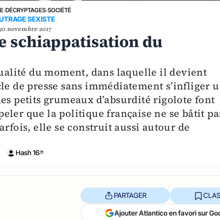
NE
›
DÉCRYPTAGES
›
SOCIÉTÉ
UTRAGE SEXISTE
30 novembre 2017
te schiappatisation du
tualité du moment, dans laquelle il devient
cle de presse sans immédiatement s’infliger 
es petits grumeaux d’absurdité rigolote font
ler que la politique française ne se bâtit pa
rfois, elle se construit aussi autour de
Hash 16
PARTAGER
CLAS
Ajouter Atlantico en favori sur Go