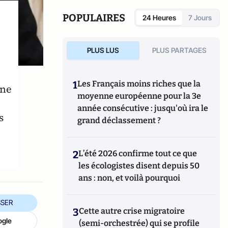
manipule beaucoup, beaucoup de
documents".
POPULAIRES
24 Heures
7 Jours
PLUS LUS
PLUS PARTAGES
1
Les Français moins riches que la
une
moyenne européenne pour la 3e
année consécutive : jusqu'où ira le
s
grand déclassement ?
2
L’été 2026 confirme tout ce que
les écologistes disent depuis 50
ans : non, et voilà pourquoi
SER
3
Cette autre crise migratoire
ogle
(semi-orchestrée) qui se profile