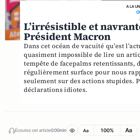
A LA U
O
L’irrésistible et navran
Président Macron
Dans cet océan de vacuité qu’est l’ac
quasiment impossible de lire un arti
tempête de facepalms retentissants, d
régulièrement surface pour nous rappe
seulement sur des actions stupides. Pa
déclarations idiotes.
Aa
100%
Écoutez cet article
0:00min
Aa