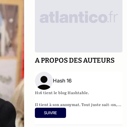
A PROPOS DES AUTEURS
Hash 16
H16 tient le blog
Hashtable
.
Il tient à son anonymat. Tout juste sait-on,
qu'à 37 ans, cet informaticien à l'humour
SUIVRE
acerbe habite en Belgique et travaille pour
"une grosse boutique qui produit, gère et