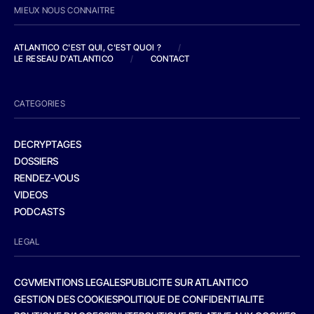
MIEUX NOUS CONNAITRE
ATLANTICO C'EST QUI, C'EST QUOI ?
/
LE RESEAU D'ATLANTICO
/
CONTACT
CATEGORIES
DECRYPTAGES
DOSSIERS
RENDEZ-VOUS
VIDEOS
PODCASTS
LEGAL
CGV
MENTIONS LEGALES
PUBLICITE SUR ATLANTICO
GESTION DES COOKIES
POLITIQUE DE CONFIDENTIALITE