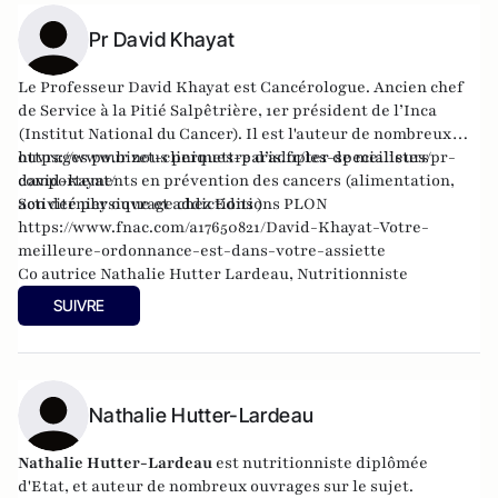
Pr David Khayat
Le Professeur David Khayat est Cancérologue. Ancien chef
de Service à la Pitié Salpêtrière, 1er président de l’Inca
(Institut National du Cancer). Il est l'auteur de nombreux
ouvrages pour nous permettre d’adopter de meilleurs
https://www.bizet-cliniques-paris.fr/les-specialistes/pr-
comportements en prévention des cancers (alimentation,
david-kayat/
activité physique et addictions )
Son dernier ouvrage chez Editions PLON
https://www.fnac.com/a17650821/David-Khayat-Votre-
meilleure-ordonnance-est-dans-votre-assiette
Co autrice Nathalie Hutter Lardeau, Nutritionniste
SUIVRE
Nathalie Hutter-Lardeau
Nathalie Hutter-Lardeau
est nutritionniste diplômée
d'Etat, et auteur de nombreux ouvrages sur le sujet.