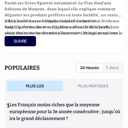
Parmi ses livres figurent notamment
La True Food
aux
Editions du Moment, dans lequel elle explique comment
déguster ses produits préférés en toute lucidité,
101 restos,
0 kil
Elle a fondé en 2000 l'agence conseil en nutrition
o
, coécrit avec
Nathalie Helal
et
Catherine
Evidence
Roig
Santé
(Hachette, mars 2013
, qui travaille avec l'Agence nationale de sécurité
),
Mince Alors !
(Odile Jacob, Juin
2011),
alimentaire sur la sécurité alimentaire, et le plan national
Des mots sur les maux du cancer
(Mango, 2009) avec le
Professeur David Khayat et Wendy Bouchard, et
nutrition santé, ainsi qu'avec plusieurs entreprises du
Le vrai
SUIVRE
régime anti-cancer
secteur agro-alimentaire.
(Odile Jacob, 2010) avec le Professeur
David Khayat et France Carp.
POPULAIRES
24 Heures
7 Jours
PLUS LUS
PLUS PARTAGES
1
Les Français moins riches que la moyenne
européenne pour la 3e année consécutive : jusqu'où
ira le grand déclassement ?