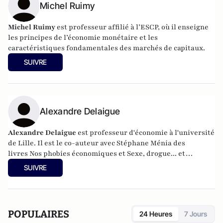
Michel Ruimy
Michel Ruimy
est professeur affilié à l’ESCP, où il enseigne
les principes de l’économie monétaire et les
caractéristiques fondamentales des marchés de capitaux.
SUIVRE
Alexandre Delaigue
Alexandre Delaigue
est
professeur d'
économie
à l'université
de Lille. Il est le co-auteur avec Stéphane Ménia des
livres
Nos phobies économiques
et
Sexe, drogue... et
économie : pas de sujet tabou pour les économistes
(parus
SUIVRE
chez Pearson). Son site :
econoclaste.net
POPULAIRES
24 Heures
7 Jours