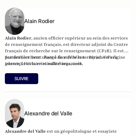
Alain Rodier
Alain Rodier
, ancien officier supérieur au sein des services
de renseignement français, est directeur adjoint du
Centre
français de recherche sur le renseignement
(CF2R). Il est
particulièrement chargé de suivre le terrorisme d’origine
Son dernier livre :
Face à face Téhéran - Riyad. Vers la
islamique et la criminalité organisée.
guerre ?
, Histoire et collections, 2018.
SUIVRE
Alexandre del Valle
Alexandre del Valle
est un géopolitologue et essayiste