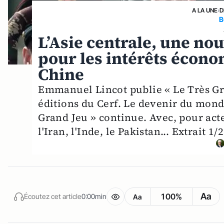
A LA UNE
›
D
B
L’Asie centrale, une no
pour les intérêts écono
Chine
Emmanuel Lincot publie « Le Très Gra
éditions du Cerf. Le devenir du monde
Grand Jeu » continue. Avec, pour act
l'Iran, l'Inde, le Pakistan... Extrait 1/2
Aa
100%
Écoutez cet article
0:00min
Aa