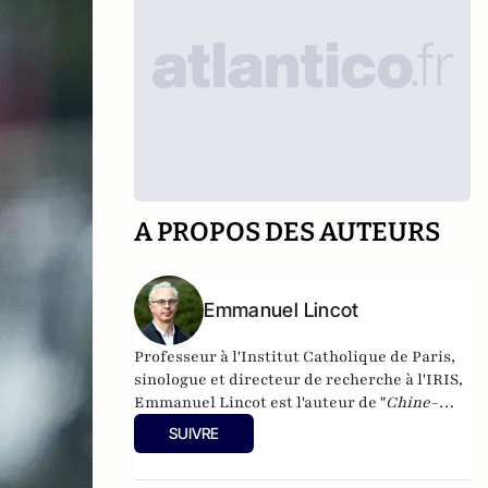
A PROPOS DES AUTEURS
Emmanuel Lincot
Professeur à l'Institut Catholique de Paris,
sinologue et directeur de recherche à l'IRIS,
Emmanuel Lincot est l'auteur de "
Chine-
Inde. La guerre des mondes
" aux éditions Le
SUIVRE
Cerf (à paraître le 27 février).