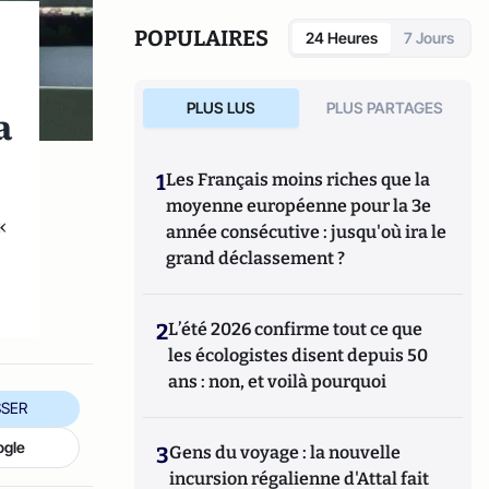
POPULAIRES
24 Heures
7 Jours
PLUS LUS
PLUS PARTAGES
a
1
Les Français moins riches que la
moyenne européenne pour la 3e
«
année consécutive : jusqu'où ira le
grand déclassement ?
2
L’été 2026 confirme tout ce que
les écologistes disent depuis 50
ans : non, et voilà pourquoi
SER
ogle
3
Gens du voyage : la nouvelle
incursion régalienne d'Attal fait