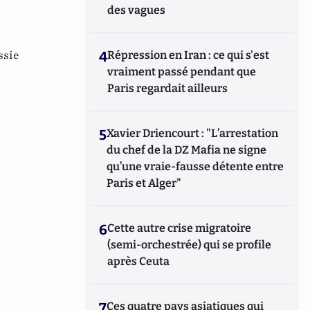
des vagues
ssie
4
Répression en Iran : ce qui s'est
vraiment passé pendant que
Paris regardait ailleurs
5
Xavier Driencourt : "L’arrestation
du chef de la DZ Mafia ne signe
qu’une vraie-fausse détente entre
Paris et Alger"
6
Cette autre crise migratoire
(semi-orchestrée) qui se profile
après Ceuta
7
Ces quatre pays asiatiques qui