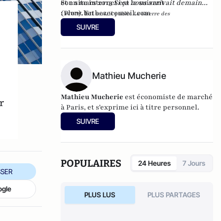
et en mars 2013
Son site internet est le suivant
Si ça nous arrivait demain...
(Plon). En
:
www.betbezeconseil.com
2016, il publie
La Guerre des
et en 2017 "La
Mondialisations
, aux éditions
Economica
SUIVRE
France, ce malade imaginaire" chez le même
éditeur.
Mathieu Mucherie
Mathieu Mucherie
est économiste de marché
r
à Paris, et s'exprime ici à titre personnel.
SUIVRE
POPULAIRES
24 Heures
7 Jours
SER
ogle
PLUS LUS
PLUS PARTAGES