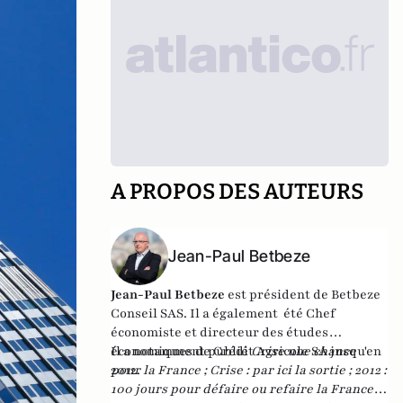
A PROPOS DES AUTEURS
Jean-Paul Betbeze
Jean-Paul Betbeze
est président de Betbeze
Conseil SAS. Il a également été Chef
économiste et directeur des études
économiques de Crédit Agricole SA jusqu'en
Il a notamment publié
Crise une chance
2012.
pour la France
;
Crise : par ici la sortie
;
2012 :
100 jours pour défaire ou refaire la France
,