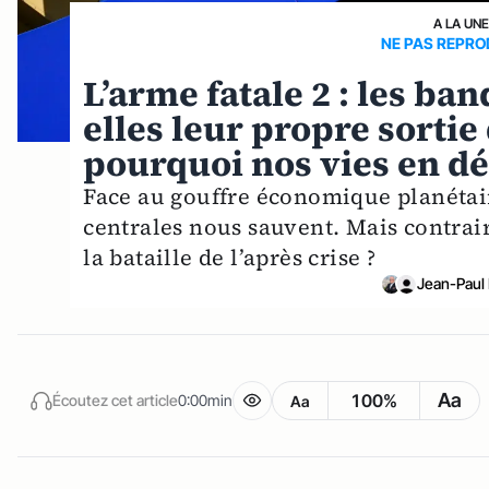
A LA UN
NE PAS REPRO
L’arme fatale 2 : les ba
elles leur propre sortie
pourquoi nos vies en d
Face au gouffre économique planétair
centrales nous sauvent. Mais contrair
la bataille de l’après crise ?
Jean-Paul
Aa
100%
Écoutez cet article
0:00min
Aa