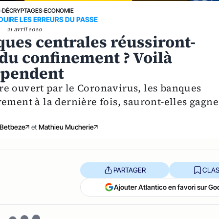
E
›
DÉCRYPTAGES
›
ECONOMIE
DUIRE LES ERREURS DU PASSE
21 avril 2020
nques centrales réussiront-
 du confinement ? Voilà
épendent
e ouvert par le Coronavirus, les banques
ement à la dernière fois, sauront-elles gagne
 Betbeze
et
Mathieu Mucherie
PARTAGER
CLAS
Ajouter Atlantico en favori sur Go