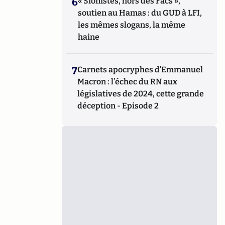
6
« Sionistes, hors des Facs »,
soutien au Hamas : du GUD à LFI,
les mêmes slogans, la même
haine
7
Carnets apocryphes d’Emmanuel
Macron : l’échec du RN aux
législatives de 2024, cette grande
déception - Episode 2