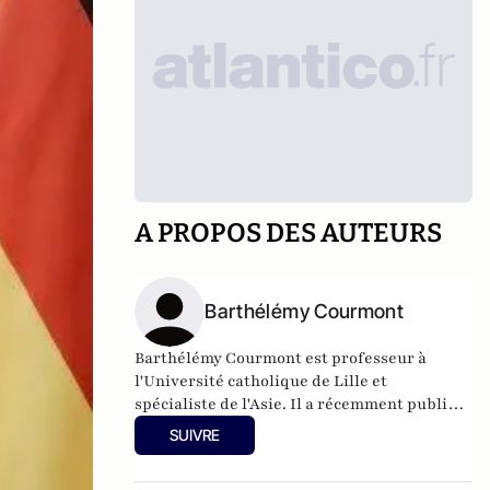
A PROPOS DES AUTEURS
Barthélémy Courmont
Barthélémy Courmont est professeur à
l'Université catholique de Lille et
spécialiste de l'Asie. Il a récemment publié
La Chine face au monde, chez Eyrolles.
SUIVRE