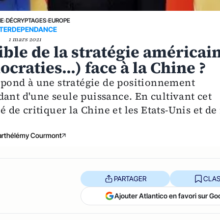
NE
›
DÉCRYPTAGES
›
EUROPE
NTERDEPENDANCE
1 mars 2021
ible de la stratégie américai
ocraties...) face à la Chine ?
répond à une stratégie de positionnement
ant d'une seule puissance. En cultivant cet
é de critiquer la Chine et les Etats-Unis et de
arthélémy Courmont
PARTAGER
CLAS
Ajouter Atlantico en favori sur Go