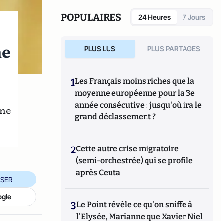
POPULAIRES
24 Heures
7 Jours
ne
PLUS LUS
PLUS PARTAGES
1
Les Français moins riches que la
moyenne européenne pour la 3e
année consécutive : jusqu'où ira le
 ne
grand déclassement ?
2
Cette autre crise migratoire
(semi-orchestrée) qui se profile
après Ceuta
SER
ogle
3
Le Point révèle ce qu'on sniffe à
l'Elysée, Marianne que Xavier Niel