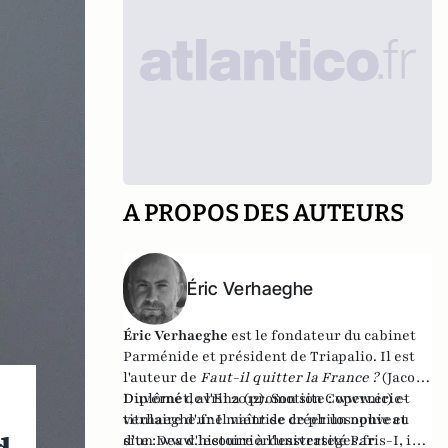
A PROPOS DES AUTEURS
Éric Verhaeghe
Éric Verhaeghe
est le fondateur du
cabinet
Parménide
et président de
Triapalio
. Il est
l'auteur de
Faut-il quitter la France ?
(Jacob-
Duvernet, avril 2012). Son site :
Diplômé de l'Ena (promotion Copernic) et
www.eric-
verhaeghe.fr
titulaire d'une maîtrise de philosophie et
Il vient de créer un nouveau
site :
d'un Dea d'histoire à l'université Paris-I, il
www.lecourrierdesstrateges.fr