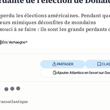
dante de l’élection de Donal
t perdu les élections américaines. Pendant qu
à leurs mimiques déconfites de mondains
ouci à se faire : ils sont les grands perdants 
Éric Verhaeghe
PARTAGER
CLAS
Ajouter Atlantico en favori sur Go
transatlantique