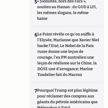
5
« Sionistes, hors des Facs »,
soutien au Hamas : du GUD à LFI,
les mêmes slogans, la même
haine
6
Le Point révèle ce qu'on sniffe à
l'Elysée, Marianne que Xavier Niel
hacke l'Etat; Le Nobel de la Paix
russe donne une leçon de
courage, l'ex PM australien une
leçon de réalisme sur la Chine, la
DGSE une d'arrogance; Marine
Tondelier fait du Macron
7
Pourquoi Trump est plus légitime
pour réclamer des comptes aux
géants du pétrole américains que
Mélenchon à Total