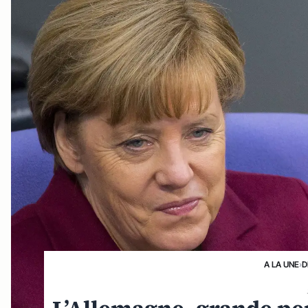
A LA UNE
›
D