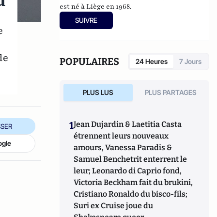
d
est né à Liège en 1968.
SUIVRE
e
de
POPULAIRES
24 Heures
7 Jours
PLUS LUS
PLUS PARTAGES
1
Jean Dujardin & Laetitia Casta
SER
étrennent leurs nouveaux
ogle
amours, Vanessa Paradis &
Samuel Benchetrit enterrent le
leur; Leonardo di Caprio fond,
Victoria Beckham fait du brukini,
Cristiano Ronaldo du bisco-fils;
Suri ex Cruise joue du