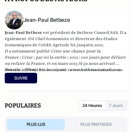
Jean-Paul Betbeze
Jean-Paul Betbeze
est président de Betbeze Conseil SAS. Il a
également été Chef économiste et directeur des études
économiques de Crédit Agricole SA jusqu'en 2012.
Il a notamment publié
Crise une chance pour la
France
;
Crise : par ici la sortie
;
2012 : 100 jours pour défaire
ou refaire la France
, et en mars 2013
Si ça nous arrivait
demain...
Son site internet est le suivant :
(Plon). En
www.betbezeconseil.com
2016, il publie
La Guerre des Mondialisations
, aux
et en 2017 "La France, ce malade imaginaire"
éditions
Economica
SUIVRE
chez le même éditeur.
POPULAIRES
24 Heures
7 Jours
PLUS LUS
PLUS PARTAGES