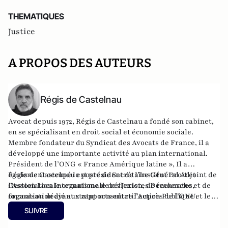
THEMATIQUES
Justice
A PROPOS DES AUTEURS
Régis de Castelnau
Avocat depuis 1972, Régis de Castelnau a fondé son cabinet,
en se spécialisant en droit social et économie sociale.
Membre fondateur du Syndicat des Avocats de France, il a
développé une importante activité au plan international.
Président de l’ONG « France Amérique latine », Il a
également occupé le poste de Secrétaire Général Adjoint de
Régis de Castelnau est président de l’Institut Droit et
l’Association Internationale des Juristes Démocrates,
Gestion Locale organisme de réflexion, de recherche et de
organisation ayant statut consultatif auprès de l’ONU.
formation dédié aux rapports entre l’Action Publique et le
Droit.
SUIVRE