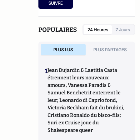
fondamentales des marchés de capitaux.
SUIVRE
POPULAIRES
24 Heures
7 Jours
PLUS LUS
PLUS PARTAGES
1
Jean Dujardin & Laetitia Casta
étrennent leurs nouveaux
amours, Vanessa Paradis &
Samuel Benchetrit enterrent le
leur; Leonardo di Caprio fond,
Victoria Beckham fait du brukini,
Cristiano Ronaldo du bisco-fils;
Suri ex Cruise joue du
Shakespeare queer