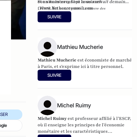
et en mars 2013
Son site internet est le suivant
Si ça nous arrivait demain...
(Plon). En
:
www.betbezeconseil.com
2016, il publie
La Guerre des
et en 2017 "La
Mondialisations
, aux éditions
Economica
SUIVRE
France, ce malade imaginaire" chez le même
éditeur.
Mathieu Mucherie
Mathieu Mucherie
est économiste de marché
à Paris, et s'exprime ici à titre personnel.
SUIVRE
Michel Ruimy
SER
Michel Ruimy
est professeur affilié à l’ESCP,
où il enseigne les principes de l’économie
ogle
monétaire et les caractéristiques