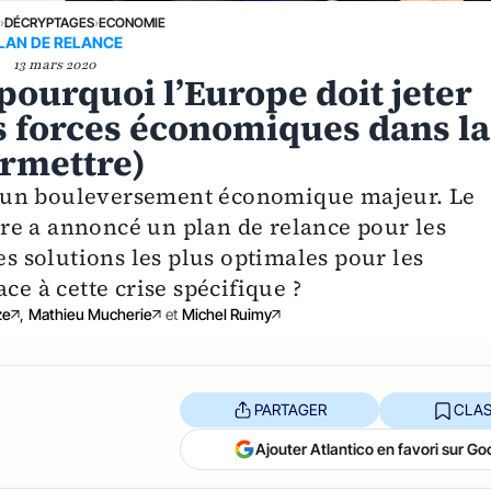
E
›
DÉCRYPTAGES
›
ECONOMIE
LAN DE RELANCE
13 mars 2020
pourquoi l’Europe doit jeter
 forces économiques dans la
ermettre)
 un bouleversement économique majeur. Le
re a annoncé un plan de relance pour les
es solutions les plus optimales pour les
ce à cette crise spécifique ?
ze
,
Mathieu Mucherie
et
Michel Ruimy
PARTAGER
CLAS
Ajouter Atlantico en favori sur Go