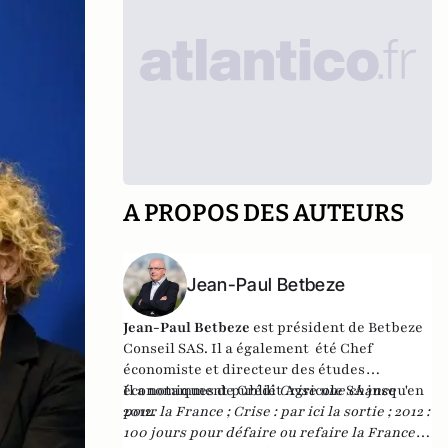
A PROPOS DES AUTEURS
Jean-Paul Betbeze
Jean-Paul Betbeze
est président de Betbeze
Conseil SAS. Il a également été Chef
économiste et directeur des études
économiques de Crédit Agricole SA jusqu'en
Il a notamment publié
Crise une chance
2012.
pour la France
;
Crise : par ici la sortie
;
2012 :
100 jours pour défaire ou refaire la France
,