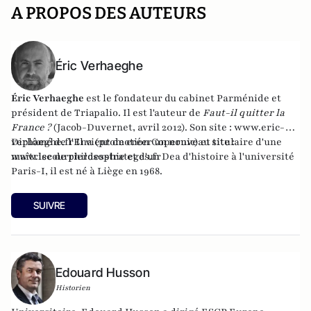
A PROPOS DES AUTEURS
Éric Verhaeghe
Éric Verhaeghe
est le fondateur du
cabinet Parménide
et
président de
Triapalio
. Il est l'auteur de
Faut-il quitter la
France ?
(Jacob-Duvernet, avril 2012). Son site :
www.eric-
verhaeghe.fr
Diplômé de l'Ena (promotion Copernic) et titulaire d'une
Il vient de créer un nouveau site :
www.lecourrierdesstrateges.fr
maîtrise de philosophie et d'un Dea d'histoire à l'université
Paris-I, il est né à Liège en 1968.
SUIVRE
Edouard Husson
Historien