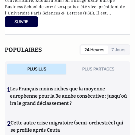
Universitaire, Edouard Husson a dirigé
ESCP Europe
Business School
de 2012 à 2014
puis a été vice-président de
l’Université Paris Sciences & Lettres (
PSL
). Il est
actuellement professeur à l’Institut Franco-Allemand
SUIVRE
d’Etudes Européennes (à l’Université de Cergy-Pontoise).
Spécialiste de l’histoire de l’Allemagne et de l’Europe, il
travaille en particulier sur la modernisation politique des
sociétés depuis la Révolution française. Il est l’auteur
POPULAIRES
24 Heures
7 Jours
d’ouvrages et de nombreux articles sur l’histoire de
l’Allemagne depuis la Révolution française, l’histoire des
mondialisations, l’histoire de la monnaie, l’histoire du
PLUS LUS
PLUS PARTAGES
nazisme et des autres violences de masse au XXème siècle
ou l’histoire des relations internationales et des conflits
contemporains. Il écrit en ce moment une biographie de
1
Les Français moins riches que la moyenne
Benjamin Disraëli.
européenne pour la 3e année consécutive : jusqu'où
ira le grand déclassement ?
2
Cette autre crise migratoire (semi-orchestrée) qui
se profile après Ceuta