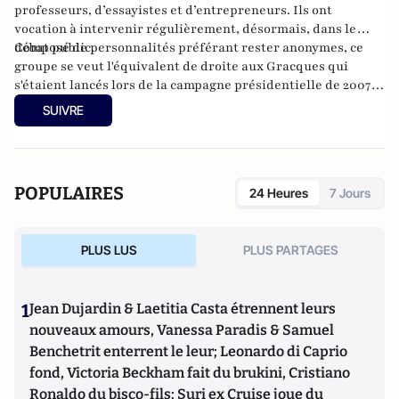
professeurs, d’essayistes et d’entrepreneurs. Ils ont
vocation à intervenir régulièrement, désormais, dans le
débat public.
Composé de personnalités préférant rester anonymes, ce
groupe se veut l'équivalent de droite aux Gracques qui
s'étaient lancés lors de la campagne présidentielle de 2007
en signant un appel à une alliance PS-UDF. Les Arvernes,
SUIVRE
eux, souhaitent agir contre le déni de réalité dans lequel
s'enferment trop souvent les élites françaises.
POPULAIRES
24 Heures
7 Jours
PLUS LUS
PLUS PARTAGES
1
Jean Dujardin & Laetitia Casta étrennent leurs
nouveaux amours, Vanessa Paradis & Samuel
Benchetrit enterrent le leur; Leonardo di Caprio
fond, Victoria Beckham fait du brukini, Cristiano
Ronaldo du bisco-fils; Suri ex Cruise joue du