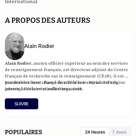
International
A PROPOS DES AUTEURS
Alain Rodier
Alain Rodier
, ancien officier supérieur au sein des services
de renseignement français, est directeur adjoint du
Centre
français de recherche sur le renseignement
(CF2R). Il est
particulièrement chargé de suivre le terrorisme d’origine
Son dernier livre :
Face à face Téhéran - Riyad. Vers la
islamique et la criminalité organisée.
guerre ?
, Histoire et collections, 2018.
SUIVRE
POPULAIRES
24 Heures
7 Jours