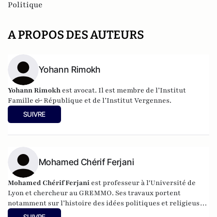
Politique
A PROPOS DES AUTEURS
Yohann Rimokh
Yohann Rimokh
est avocat. Il est membre de l’Institut
Famille & République et de l’Institut Vergennes.
SUIVRE
Mohamed Chérif Ferjani
Mohamed Chérif Ferjani
est professeur à l'Université de
Lyon et chercheur au GREMMO. Ses travaux portent
notamment sur l’histoire des idées politiques et religieuses
dans le monde musulman ainsi que sur les questions de la
SUIVRE