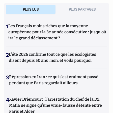
Projet: La stratégie de conquête et d'infiltration des frères
PLUS LUS
PLUS PARTAGES
musulmans en France et dans le monde
(Editions de
L'Artilleur).
1
Les Français moins riches que la moyenne
européenne pour la 3e année consécutive : jusqu'où
ira le grand déclassement ?
2
L’été 2026 confirme tout ce que les écologistes
disent depuis 50 ans : non, et voilà pourquoi
3
Répression en Iran : ce qui s'est vraiment passé
pendant que Paris regardait ailleurs
4
Xavier Driencourt : l’arrestation du chef de la DZ
Mafia ne signe qu’une vraie-fausse détente entre
Paris et Alger