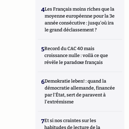
4
Les Français moins riches que la
moyenne européenne pour la 3e
année consécutive : jusqu'où ira
le grand déclassement ?
5
Record du CAC 40 mais
croissance nulle : voilà ce que
révèle le paradoxe français
6
Demokratie leben! : quand la
démocratie allemande, financée
par l'État, sert de paravent à
l'extrémisme
7
Et si nos craintes sur les
habitudes de lecture de la