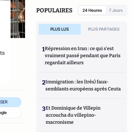
POPULAIRES
24 Heures
7 Jours
PLUS LUS
PLUS PARTAGES
1
Répression en Iran : ce qui s'est
ts
vraiment passé pendant que Paris
regardait ailleurs
2
Immigration : les (très) faux-
semblants européens après Ceuta
SER
3
Et Dominique de Villepin
ogle
accoucha du villepino-
macronisme