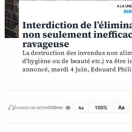
A LA UN
REB
Interdiction de l’élimin
non seulement ineffic
ravageuse
La destruction des invendus non alim
d'hygiène ou de beauté etc.) va être i
annoncé, mardi 4 juin, Edouard Phili
Aa
100%
Écoutez cet article
0:00min
Aa