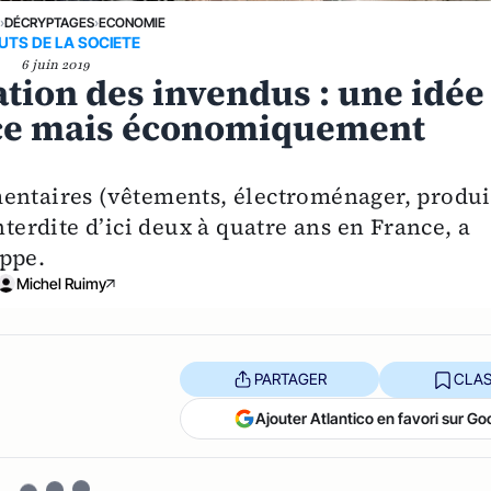
E
›
DÉCRYPTAGES
›
ECONOMIE
UTS DE LA SOCIETE
6 juin 2019
ation des invendus : une idée
ace mais économiquement
entaires (vêtements, électroménager, produi
nterdite d’ici deux à quatre ans en France, a
ppe.
Michel Ruimy
PARTAGER
CLAS
Ajouter Atlantico en favori sur Go