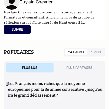
Guylain Chevrier
Guylain Chevrier
est docteur en histoire, enseignant,
formateur et consultant. Ancien membre du groupe de
réflexion sur la laïcité auprès du Haut conseil à
l’intégration. Dernier ouvrage :
Laïcité, émancipation et
SUIVRE
travail social,
L’Harmattan, sous la direction de Guylain
Chevrier, juillet 2017, 270 pages.
POPULAIRES
24 Heures
7 Jours
PLUS LUS
PLUS PARTAGES
1
Les Français moins riches que la moyenne
européenne pour la 3e année consécutive : jusqu'où
ira le grand déclassement ?