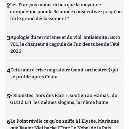
2
Les Français moins riches que la moyenne
européenne pour la 3e année consécutive : jusqu'où
ira le grand déclassement ?
3
Apologie du terrorisme et du viol, antisémite : Boro
700, le chanteur à cagoule de l’un des tubes de l’été
2026
4
Cette autre crise migratoire (semi-orchestrée) qui
se profile après Ceuta
5
« Sionistes, hors des Facs », soutien au Hamas : du
GUD à LFI, les mêmes slogans, la même haine
6
Le Point révèle ce qu'on sniffe à l'Elysée, Marianne
que Xavier Niel hacke l'Etat; Le Nobel de la Paix