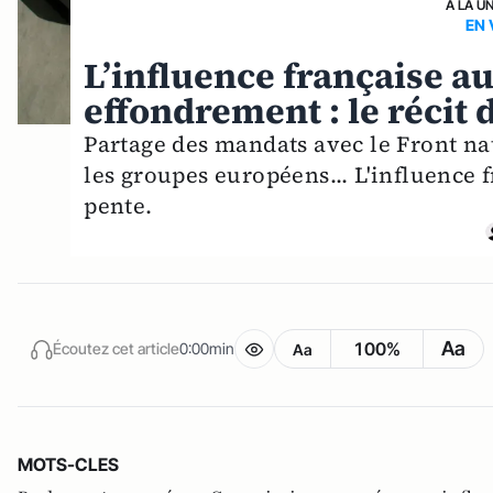
A LA U
EN 
L’influence française a
effondrement : le récit 
Partage des mandats avec le Front na
les groupes européens... L'influence
pente.
Aa
100%
Écoutez cet article
0:00min
Aa
MOTS-CLES