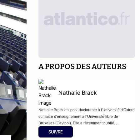
A PROPOS DES AUTEURS
Nathalie Brack
Nathalie Brack est post-doctorante à l'Université d'Oxford
et maître d'enseignement à l’Université libre de
Bruxelles (Cevipol). Elle a récemment publié
l’ouvrage
"l’euroscepticisme au Parlement européen.
SUIVRE
Stratégies d'une opposition anti-système au cœur des