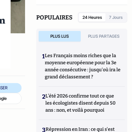
institutions", Editions Larcier, 2014, ainsi que l'ouvrage
"le fonctionnement de l’Union européenne" (avec Olivier
Costa),
Editions de l’Université de Bruxelles, 2e édition,
in
POPULAIRES
24 Heures
7 Jours
2014.
PLUS LUS
PLUS PARTAGES
1
Les Français moins riches que la
moyenne européenne pour la 3e
année consécutive : jusqu'où ira le
grand déclassement ?
SER
2
L’été 2026 confirme tout ce que
ogle
les écologistes disent depuis 50
ans : non, et voilà pourquoi
3
Répression en Iran : ce qui s'est