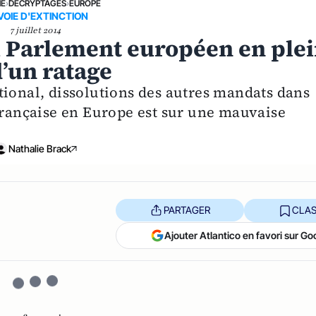
NE
›
DÉCRYPTAGES
›
EUROPE
VOIE D'EXTINCTION
7 juillet 2014
u Parlement européen en ple
d’un ratage
tional, dissolutions des autres mandats dans
 française en Europe est sur une mauvaise
Nathalie Brack
PARTAGER
CLAS
Ajouter Atlantico en favori sur Go