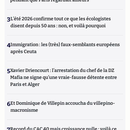
3
L’été 2026 confirme tout ce que les écologistes
disent depuis 50 ans : non, et voilà pourquoi
4
Immigration : les (très) faux-semblants européens
après Ceuta
5
Xavier Driencourt : l’arrestation du chef de la DZ
Mafia ne signe qu’une vraie-fausse détente entre
Paris et Alger
6
Et Dominique de Villepin accoucha du villepino-
macronisme
7
Record du CAC 40 mais croissance nulle : voilà ce