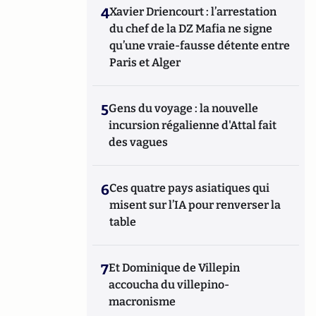
4
Xavier Driencourt : l’arrestation
du chef de la DZ Mafia ne signe
qu’une vraie-fausse détente entre
Paris et Alger
5
Gens du voyage : la nouvelle
incursion régalienne d'Attal fait
des vagues
6
Ces quatre pays asiatiques qui
misent sur l’IA pour renverser la
table
7
Et Dominique de Villepin
accoucha du villepino-
macronisme