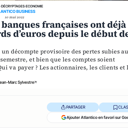
E
›
DÉCRYPTAGES
›
ECONOMIE
LANTICO BUSINESS
10 mai 2022
 banques françaises ont déjà
rds d’euros depuis le début d
 un décompte provisoire des pertes subies a
emestre, et bien que les comptes soient
Qui va payer ? Les actionnaires, les clients et 
ean-Marc Sylvestre
PARTAGER
CLAS
Ajouter Atlantico en favori sur Go