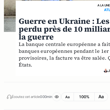
A LA UN
AT
Guerre en Ukraine : Les
perdu près de 10 millia
la guerre
La banque centrale européenne a fait
banques européennes pendant le 1er s
provisoires, la facture va être salée. 
États.
J
Aa
100%
Écoutez cet article
0:00min
Aa