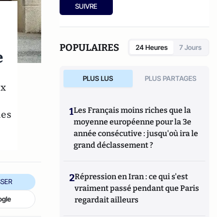
SUIVRE
POPULAIRES
24 Heures
7 Jours
e
PLUS LUS
PLUS PARTAGES
ux
1
Les Français moins riches que la
les
moyenne européenne pour la 3e
année consécutive : jusqu'où ira le
grand déclassement ?
2
Répression en Iran : ce qui s'est
SER
vraiment passé pendant que Paris
ogle
regardait ailleurs