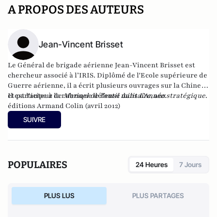
A PROPOS DES AUTEURS
Jean-Vincent Brisset
Le Général de brigade aérienne Jean-Vincent Brisset est
chercheur associé à l’IRIS. Diplômé de l'Ecole supérieure de
Guerre aérienne, il a écrit plusieurs ouvrages sur la Chine,
et participe à la rubrique défense dans
Il est l'auteur de
Manuel de l'outil militaire
L’Année stratégique
, aux
.
éditions Armand Colin (avril 2012)
SUIVRE
POPULAIRES
24 Heures
7 Jours
PLUS LUS
PLUS PARTAGES